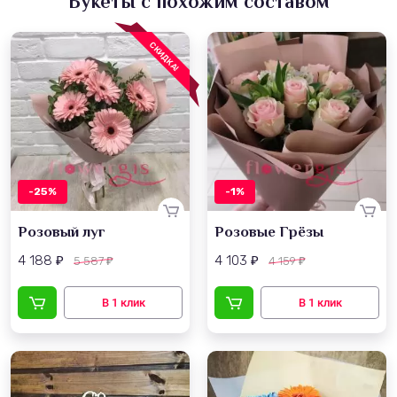
Букеты с похожим составом
СКИДКА!
-25%
-1%
Розовый луг
Розовые Грёзы
4 188
4 103
5 587
4 159
₽
₽
₽
₽