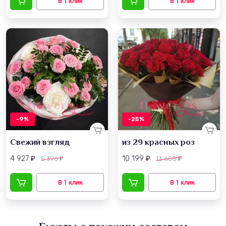
-9%
-25%
Свежий взгляд
из 29 красных роз
4 927
10 199
5 396
13 608
₽
₽
₽
₽