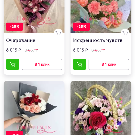
-25%
-25%
Очарование
Искренность чувств
6 015
6 015
8 057
8 057
₽
₽
₽
₽