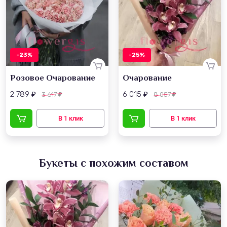
-23%
-25%
Розовое Очарование
Очарование
2 789
6 015
3 617
8 057
₽
₽
₽
₽
Букеты с похожим составом