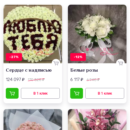
-27%
-12%
Сердце с надписью
Белые розы
124 097
6 117
170 828
6 948
₽
₽
₽
₽