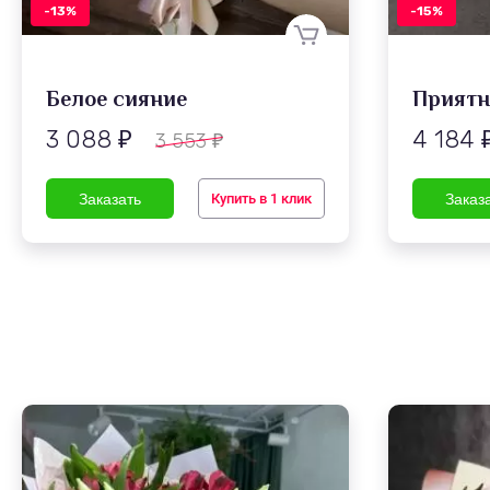
-13%
-15%
Белое сияние
Приятн
3 088
4 184
3 553
₽
₽
Купить в 1 клик