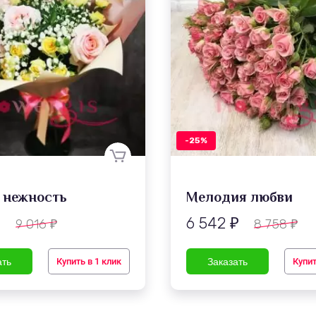
-25%
 нежность
Мелодия любви
6 542
9 016
8 758
₽
₽
₽
₽
Купить в 1 клик
Купит