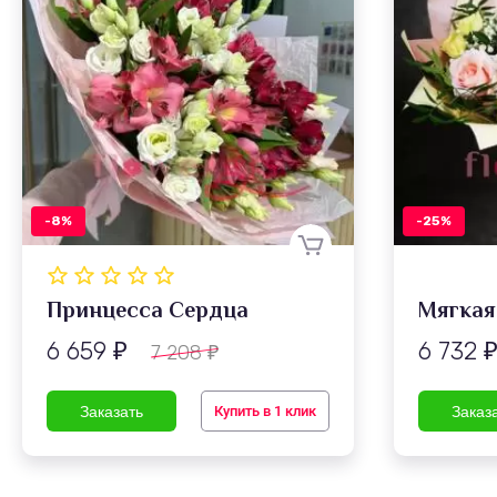
-8%
-25%
Принцесса Сердца
Мягкая
6 659
6 732
7 208
₽
₽
Купить в 1 клик