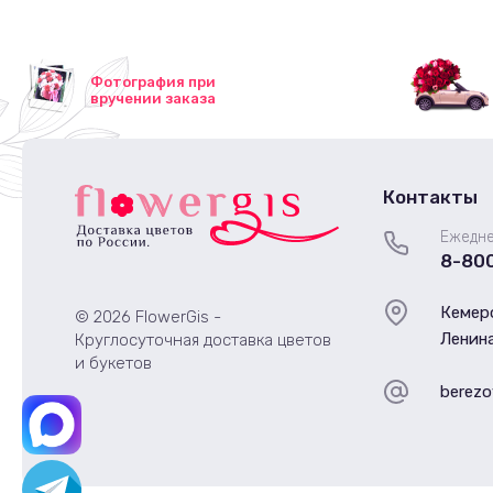
Фотография при
вручении заказа
Контакты
Ежедне
8-80
Кемеро
© 2026 FlowerGis -
Ленина
Круглосуточная доставка цветов
и букетов
berezo