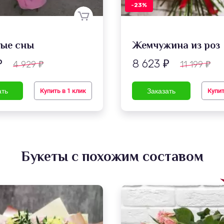
-23%
ые сны
Жемчужина из роз
8 623
4 929
11 199
₽
₽
₽
₽
Купить в 1 клик
Купит
Букеты с похожим составом