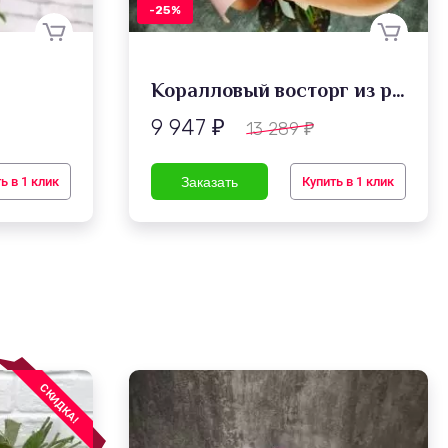
-25%
Коралловый восторг из роз
9 947
13 289
₽
₽
ь в 1 клик
Купить в 1 клик
СКИДКА!