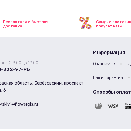
Бесплатная и быстрая
Скидки постоян
доставка
покупателям
Информация
вно С 8:00 до 19:00
О магазине
Д
0-222-97-96
Наши Гарантии
вская область, Берёзовский, проспект
, 6
Способы опла
vskiy1@flowergis.ru