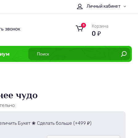
Личный кабинет
0
Корзина
ть звонок
0
₽
иум
нее чудо
тельно:
еличить Букет ❀ Сделать больше (+
499
)
₽