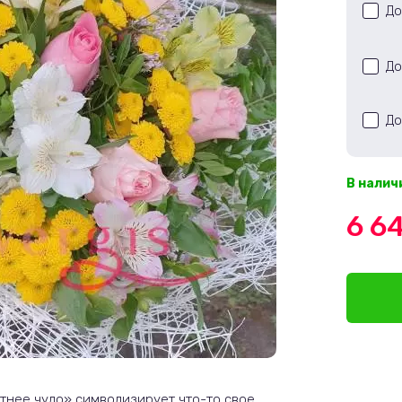
До
До
До
В налич
6 6
тнее чудо» символизирует что-то свое,