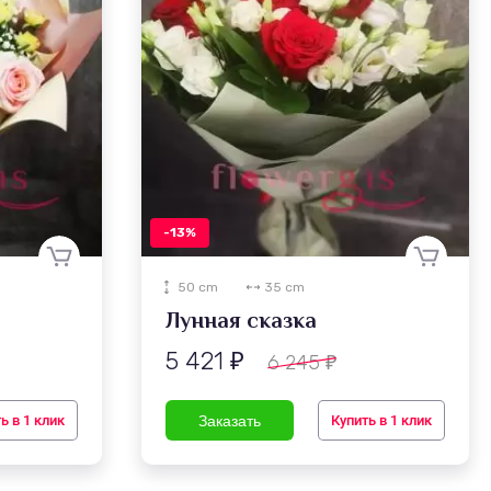
-13%
50 cm
35 cm
Лунная сказка
5 421
6 245
₽
₽
ь в 1 клик
Купить в 1 клик