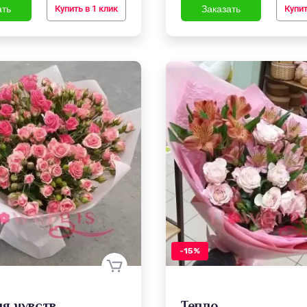
Купить в 1 клик
Купит
-15%
я чувств
Тепло