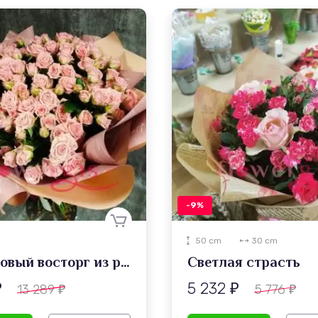
-9%
50 cm
30 cm
Коралловый восторг из роз
Светлая страсть
5 232
13 289
5 776
₽
₽
₽
₽