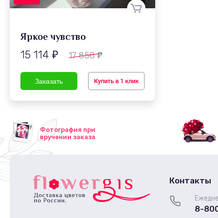
Яркое чувство
15 114
17 858
₽
₽
Купить в 1 клик
Фотография при
вручении заказа
Контакты
Ежедне
8-80