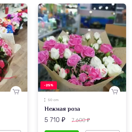
-25%
50 cm
Нежная роза
5 710
7 600
₽
₽