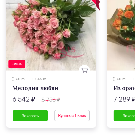
-25%
60 m
45 m
60 m
Мелодия любви
6 542
7 289
8 758
₽
₽
Купить в 1 клик