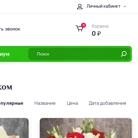
Личный кабинет
0
Корзина
ть звонок
0
₽
иум
ком
опулярные
Название
Цена
Дата добавления