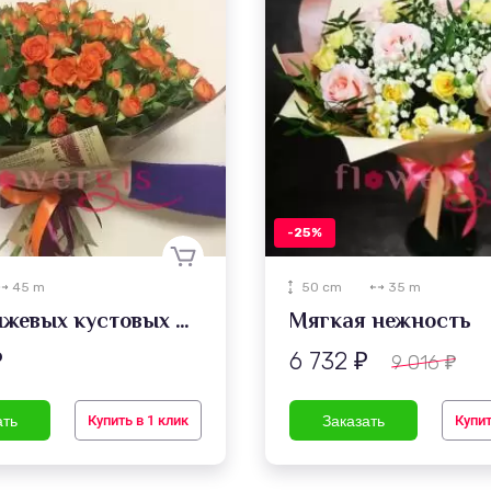
-25%
45 m
50 cm
35 m
Из оранжевых кустовых роз
Мягкая нежность
6 732
9 016
₽
₽
₽
Купить в 1 клик
Купит