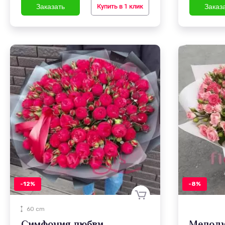
Купить в 1 клик
-12%
-8%
60 cm
Симфония любви
Мелоди