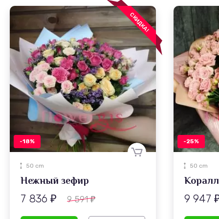
СКИДКА!
-18%
-25%
50 cm
50 cm
Нежный зефир
7 836
9 947
9 591
₽
₽