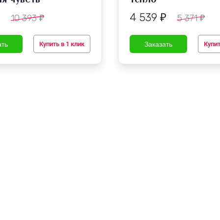
4 539
10 393
5 371
₽
₽
₽
₽
Купить в 1 клик
Купит