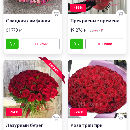
-16%
Сладкая симфония
Прекрасные времена
61 770
19 276
22 977
₽
₽
₽
СКИДКА!
-14%
-26%
Лазурный берег
Роза гран при