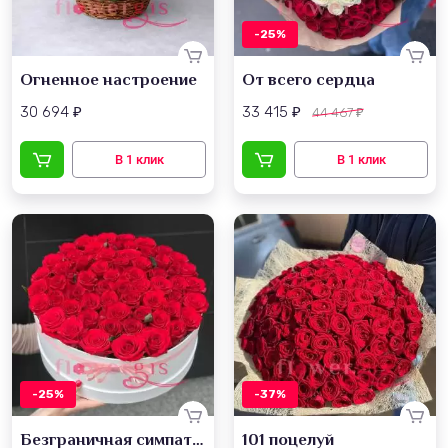
-25%
Огненное настроение
От всего сердца
30 694
33 415
44 467
₽
₽
₽
-25%
-37%
Безграничная симпатия
101 поцелуй