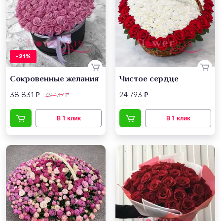
-21%
Сокровенные желания
Чистое сердце
38 831
24 793
49 137
₽
₽
₽