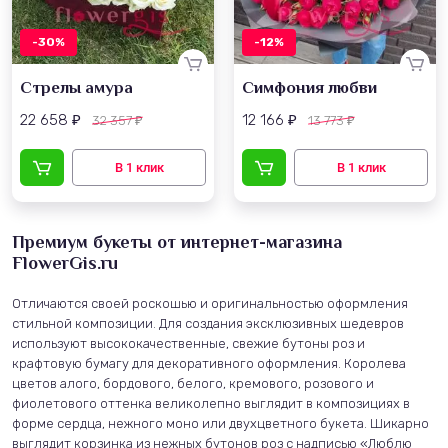
-30%
-12%
Стрелы амура
Симфония любви
22 658
12 166
32 357
13 773
₽
₽
₽
₽
Премиум букеты от интернет-магазина
FlowerGis.ru
Отличаются своей роскошью и оригинальностью оформления
стильной композиции. Для создания эксклюзивных шедевров
используют высококачественные, свежие бутоны роз и
крафтовую бумагу для декоративного оформления. Королева
цветов алого, бордового, белого, кремового, розового и
фиолетового оттенка великолепно выглядит в композициях в
форме сердца, нежного моно или двухцветного букета. Шикарно
выглядит корзинка из нежных бутонов роз с надписью «Люблю