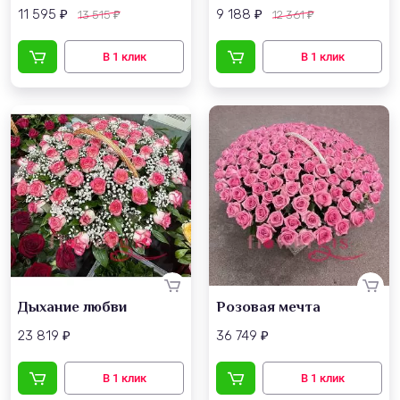
11 595
9 188
13 515
12 361
₽
₽
₽
₽
Дыхание любви
Розовая мечта
23 819
36 749
₽
₽