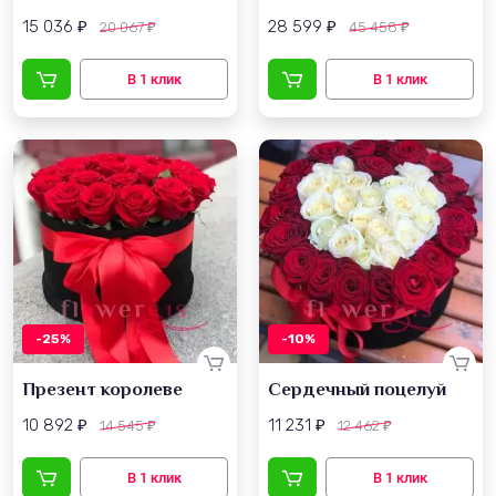
15 036
28 599
20 067
45 458
₽
₽
₽
₽
-25%
-10%
Презент королеве
Сердечный поцелуй
10 892
11 231
14 545
12 462
₽
₽
₽
₽