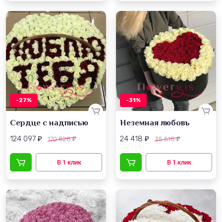
-27%
-31%
Сердце с надписью
Неземная любовь
124 097
24 418
170 828
35 518
₽
₽
₽
₽