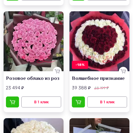
-18%
Розовое облако из роз
Волшебное признание
23 494
39 388
48 199
₽
₽
₽