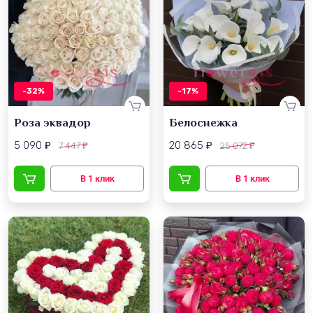
-32%
-17%
Роза эквадор
Белоснежка
5 090
20 865
7 447
25 072
₽
₽
₽
₽