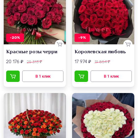
-20%
-9%
Красные розы черри
Королевская любовь
20 176
17 974
25 313
19 854
₽
₽
₽
₽