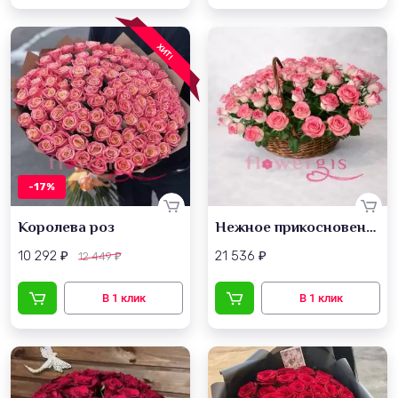
ХИТ!
-17%
Королева роз
Нежное прикосновение
10 292
21 536
12 449
₽
₽
₽