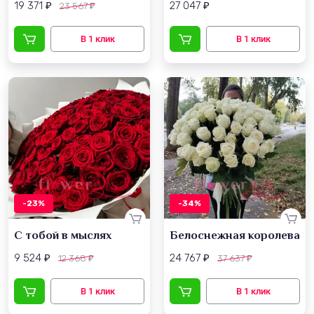
19 371
27 047
23 567
₽
₽
₽
-23%
-34%
С тобой в мыслях
Белоснежная королева
9 524
24 767
12 368
37 637
₽
₽
₽
₽