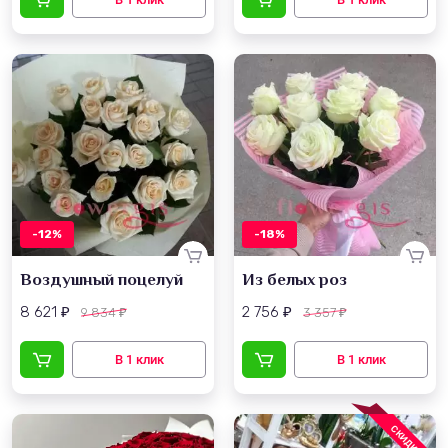
-12%
-18%
Воздушный поцелуй
Из белых роз
8 621
2 756
9 834
3 357
₽
₽
₽
₽
СКИДКА!