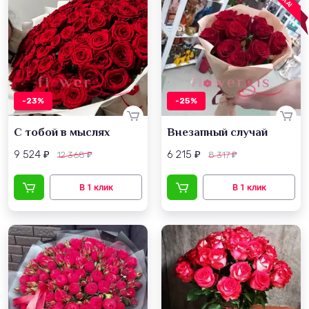
-23%
-25%
С тобой в мыслях
Внезапный случай
9 524
6 215
12 368
8 317
₽
₽
₽
₽