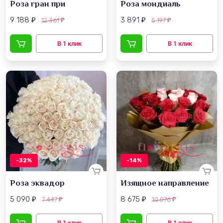
Роза гран при
Роза мондиаль
9 188
3 891
12 361
5 197
₽
₽
₽
₽
-32%
-14%
Роза эквадор
Изящное направление
5 090
8 675
7 447
10 076
₽
₽
₽
₽