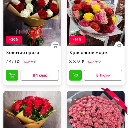
-20%
-14%
Золотая проза
Красочное море
7 470
8 873
9 388
10 272
₽
₽
₽
₽
ХИТ!