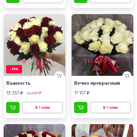
-11%
Важность
Вечно прекрасный
13 351
11 107
14 952
₽
₽
₽