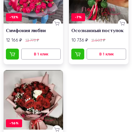
-12%
-7%
Симфония любви
Осознанный поступок
12 166
10 736
13 773
11 503
₽
₽
₽
₽
-16%