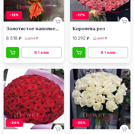
-13%
-17%
Золотистое наполнение
Королева роз
8 518
10 292
9 834
12 449
₽
₽
₽
₽
-26%
-25%