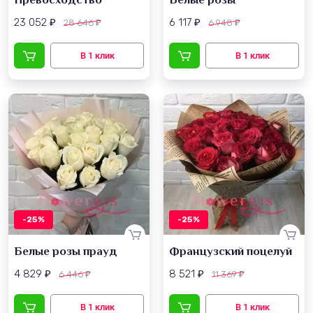
23 052
6 117
28 646
6 948
₽
₽
₽
₽
-25%
-25%
Белые розы прауд
Французский поцелуй
4 829
8 521
6 446
11 369
₽
₽
₽
₽