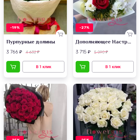
-19%
-27%
Пурпурные долины
Дополняющее Настроение
3 766
3 715
4 632
5 090
₽
₽
₽
₽