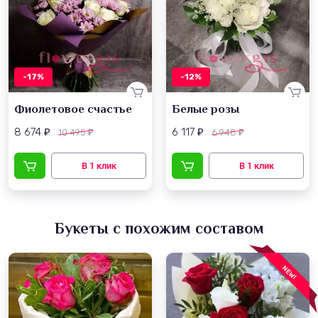
-17%
-12%
Фиолетовое счастье
Белые розы
8 674
6 117
10 495
6 948
₽
₽
₽
₽
Букеты с похожим составом
NEW!