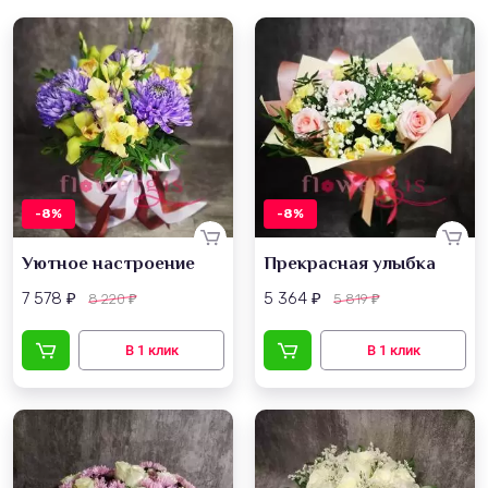
-8%
-8%
Уютное настроение
Прекрасная улыбка
7 578
5 364
8 220
5 819
₽
₽
₽
₽