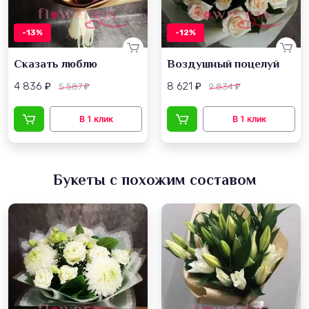
-13%
-12%
Сказать люблю
Воздушный поцелуй
4 836
8 621
5 587
9 834
₽
₽
₽
₽
Букеты с похожим составом