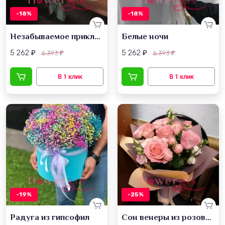
-18%
-18%
Незабываемое приключение
Белые ночи
5 262
5 262
6 393
6 393
₽
₽
₽
₽
-19%
-25%
Радуга из гипсофил
Сон венеры из розовых роз