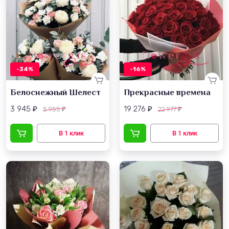
-34%
-16%
Белоснежный Шелест
Прекрасные времена
3 945
19 276
5 955
22 977
₽
₽
₽
₽