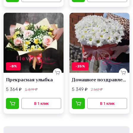
-8%
-25%
Прекрасная улыбка
Домашнее поздравление
5 364
5 349
5 819
7 162
₽
₽
₽
₽