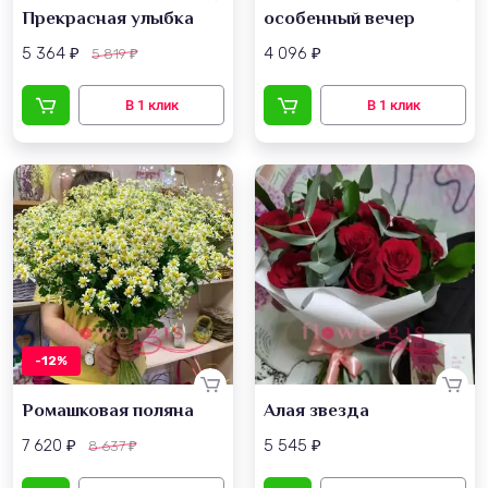
Прекрасная улыбка
особенный вечер
5 364
4 096
5 819
₽
₽
₽
-12%
Ромашковая поляна
Алая звезда
7 620
5 545
8 637
₽
₽
₽