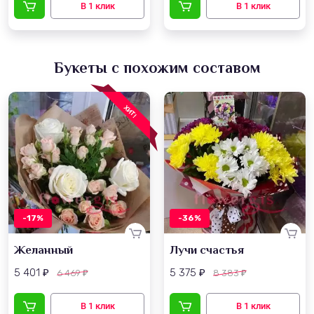
Букеты с похожим составом
ХИТ!
-17%
-36%
Желанный
Лучи счастья
5 401
5 375
6 469
8 383
₽
₽
₽
₽