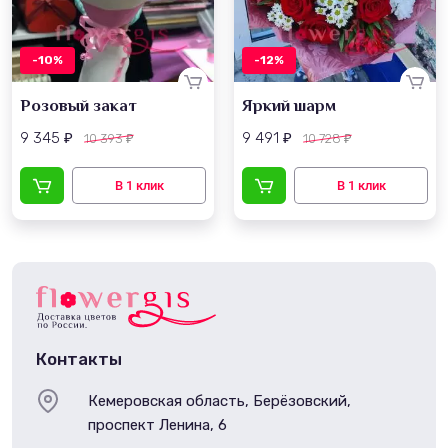
-10%
-12%
Розовый закат
Яркий шарм
9 345
9 491
10 393
10 728
₽
₽
₽
₽
Контакты
Кемеровская область, Берёзовский,
проспект Ленина, 6