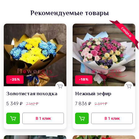
Рекомендуемые товары
СКИДКА!
-25%
-18%
Золотистая походка
Нежный зефир
5 349
7 836
7 162
9 591
₽
₽
₽
₽