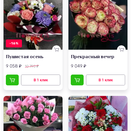
-16%
Пушистая осень
Прекрасный вечер
9 058
9 049
10 790
₽
₽
₽