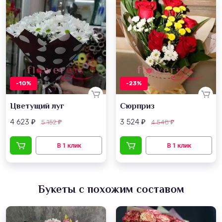
-10%
-23%
Цветущий луг
Сюрприз
4 623
3 524
5 152
4 548
₽
₽
₽
₽
Букеты с похожим составом