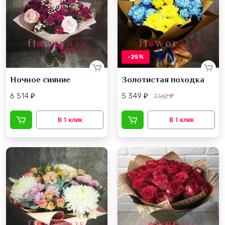
-25%
Ночное сияние
Золотистая походка
6 514
5 349
7 162
₽
₽
₽