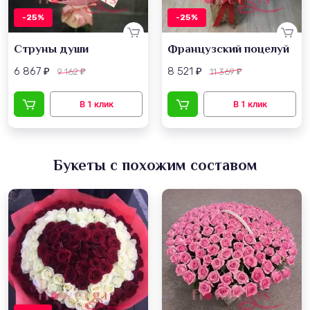
-25%
-25%
Струны души
Французский поцелуй
6 867
8 521
9 162
11 369
₽
₽
₽
₽
Букеты с похожим составом