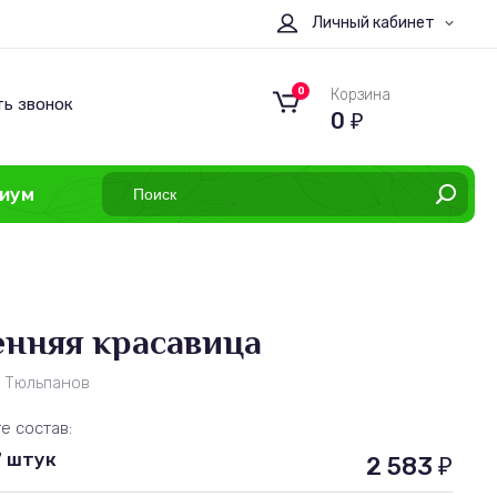
Личный кабинет
0
Корзина
ть звонок
0
₽
иум
енняя красавица
з Тюльпанов
е состав:
7 штук
2 583
₽