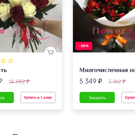
-25%
ть
5 349
14 952
7 162
₽
₽
₽
₽
Купить в 1 клик
Купит