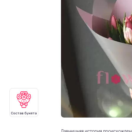
Состав букета
Давнишняя история
происхождени