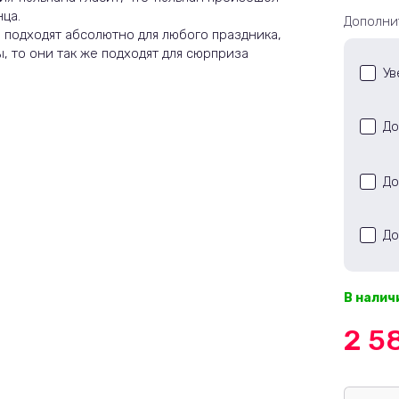
ца.
Дополни
 подходят абсолютно для любого праздника,
ы, то они так же подходят для сюрприза
Ув
До
До
До
В налич
2 5