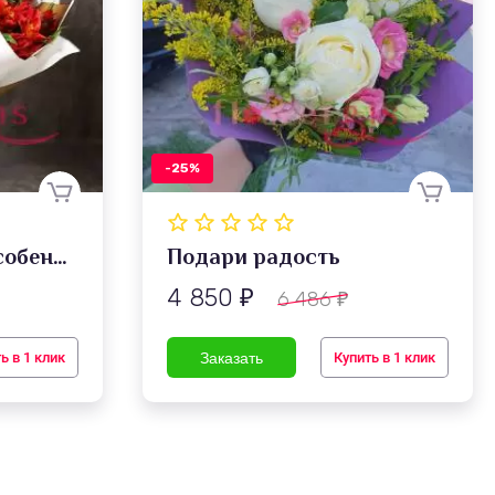
-25%
Многочисленная особенность
Подари радость
4 850
6 486
₽
₽
ь в 1 клик
Купить в 1 клик