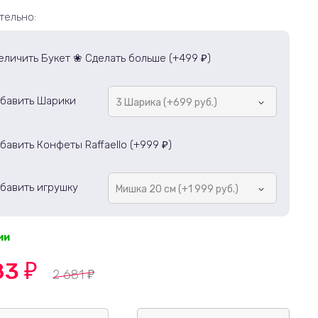
тельно:
еличить Букет ❀ Сделать больше (+
499
)
₽
бавить Шарики
3 Шарика (+699 руб.)
бавить Конфеты Raffaello (+
999
)
₽
бавить игрушку
Мишка 20 см (+1 999 руб.)
ии
83
₽
2 681
₽