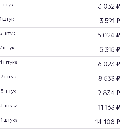
9 штук
3 032
₽
1 штук
3 591
₽
15 штук
5 024
₽
17 штук
5 315
₽
21 штука
6 023
₽
29 штук
8 533
₽
35 штук
9 834
₽
41 штука
11 163
₽
51 штука
14 108
₽