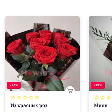
-41%
-25%
Из красных роз
Мини