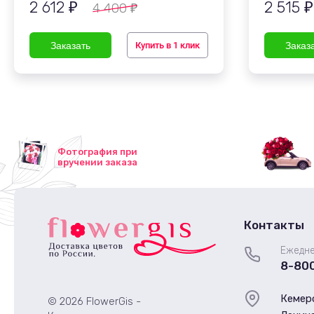
2 612
2 515
4 400
₽
₽
₽
Купить в 1 клик
Фотография при
вручении заказа
Контакты
Ежедне
8-80
Кемеро
© 2026 FlowerGis -