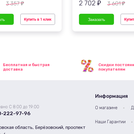
2 702
3 357
3 601
₽
₽
₽
Купить в 1 клик
Купит
Бесплатная и быстрая
Скидки постоян
доставка
покупателям
Информация
вно С 8:00 до 19:00
О магазине
Д
0-222-97-96
Наши Гарантии
вская область, Берёзовский, проспект