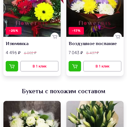
-25%
-17%
Изюминка
Воздушное послание
4 496
7 043
6 002
8 437
₽
₽
₽
₽
Букеты с похожим составом