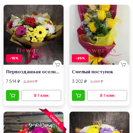
-15%
-25%
Первозданная осознанность
Смелый поступок
7 514
3 202
8 806
4 252
₽
₽
₽
₽
СКИДКА!