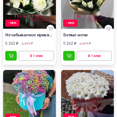
-18%
-18%
Незабываемое приключение
Белые ночи
5 262
5 262
6 393
6 393
₽
₽
₽
₽