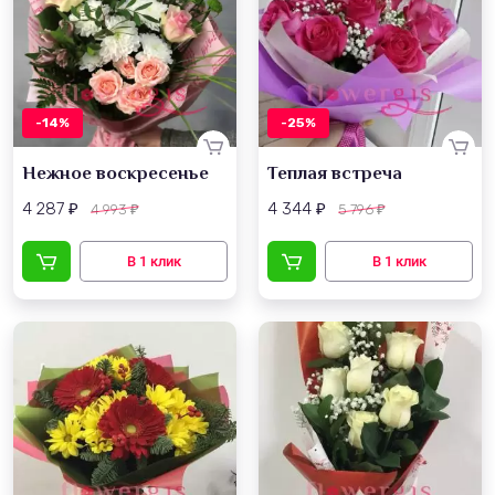
-14%
-25%
Нежное воскресенье
Теплая встреча
4 287
4 344
4 993
5 796
₽
₽
₽
₽