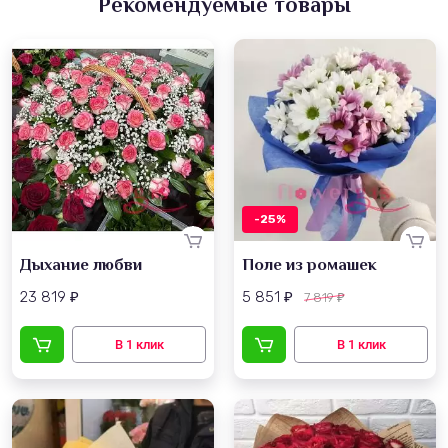
Рекомендуемые товары
-25%
Дыхание любви
Поле из ромашек
23 819
5 851
7 819
₽
₽
₽