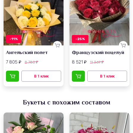
-11%
-25%
Ангельский полет
Французский поцелуй
7 805
8 521
8 780
11 369
₽
₽
₽
₽
Букеты с похожим составом