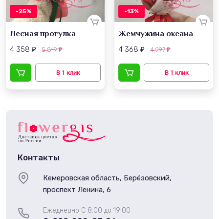
-25%
-13%
Лесная прогулка
Жемчужина океана
4 358
4 368
5 819
4 997
₽
₽
₽
₽
Контакты
Кемеровская область, Берёзовский,
проспект Ленина, 6
Ежедневно С 8:00 до 19:00