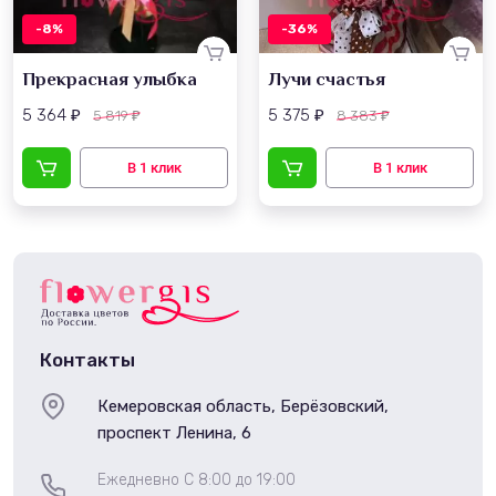
-8%
-36%
Прекрасная улыбка
Лучи счастья
5 364
5 375
5 819
8 383
₽
₽
₽
₽
Контакты
Кемеровская область, Берёзовский,
проспект Ленина, 6
Ежедневно С 8:00 до 19:00