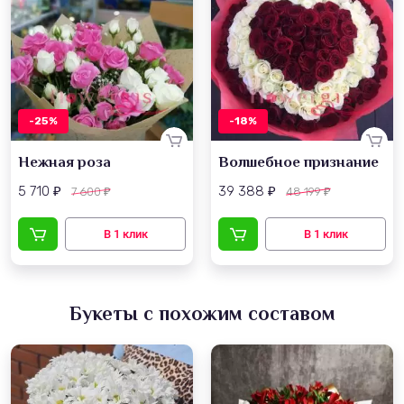
-25%
-18%
Нежная роза
Волшебное признание
5 710
39 388
7 600
48 199
₽
₽
₽
₽
Букеты с похожим составом