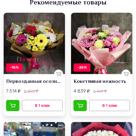
Рекомендуемые товары
-15%
-25%
Первозданная осознанность
Кокетливая нежность
7 514
4 839
8 806
6 469
₽
₽
₽
₽