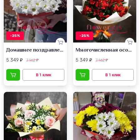
-25%
-25%
Домашнее поздравление
Многочисленная особенность
5 349
5 349
7 162
7 162
₽
₽
₽
₽