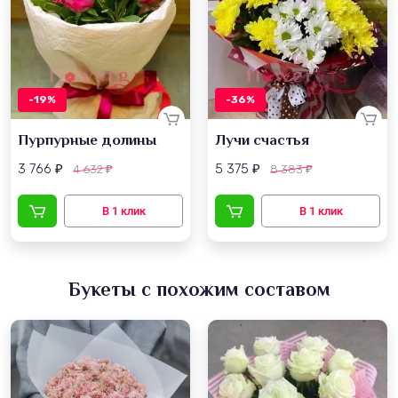
-19%
-36%
Пурпурные долины
Лучи счастья
3 766
5 375
4 632
8 383
₽
₽
₽
₽
Букеты с похожим составом