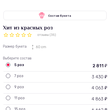
Состав букета
Хит из красных роз
отзывы (35)
Размер букета:
60 cm
Выберите состав:
5 роз
2 811
₽
7 роз
3 430
₽
9 роз
4 063
₽
11 роз
4 863
₽
15 роз
₽