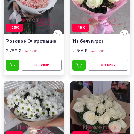
-23%
-18%
Розовое Очарование
Из белых роз
2 789
2 756
3 617
3 357
₽
₽
₽
₽