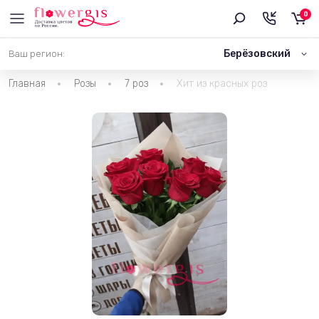
0
Берёзовский
Ваш регион:
Главная
Розы
7 роз
Хит из красных роз