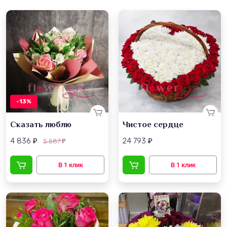
-13%
Сказать люблю
Чистое сердце
4 836
24 793
5 587
₽
₽
₽