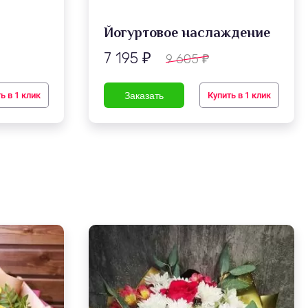
Йогуртовое наслаждение
7 195
9 605
₽
₽
ь в 1 клик
Купить в 1 клик