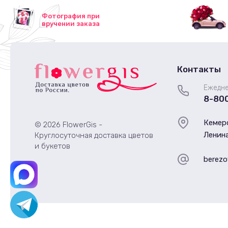
Фотография при
вручении заказа
Контакты
Ежедне
8-80
Кемеро
© 2026 FlowerGis -
Ленина
Круглосуточная доставка цветов
и букетов
berezo