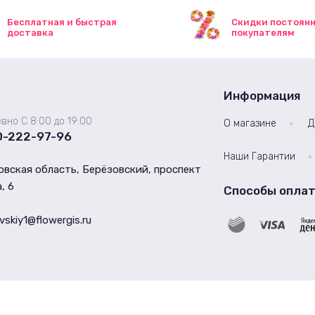
Бесплатная и быстрая
Скидки постоян
доставка
покупателям
Информация
вно С 8:00 до 19:00
О магазине
Д
0-222-97-96
Наши Гарантии
вская область, Берёзовский, проспект
, 6
Способы опла
vskiy1@flowergis.ru