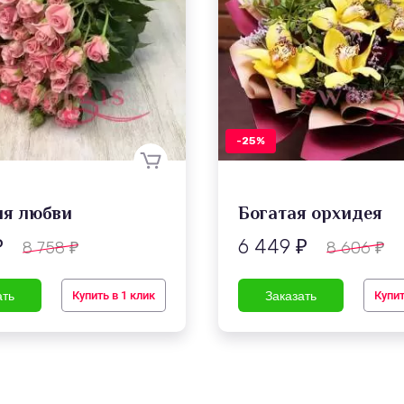
-25%
я любви
Богатая орхидея
6 449
8 758
8 606
₽
₽
₽
₽
Купить в 1 клик
Купит