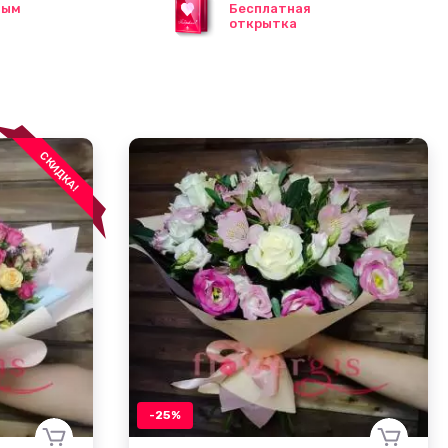
ным
Бесплатная
открытка
СКИДКА!
-25%