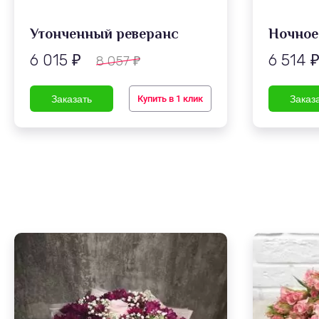
Утонченный реверанс
Ночное
6 015
6 514
8 057
₽
₽
Купить в 1 клик