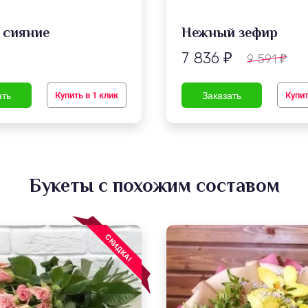
 сияние
Нежный зефир
7 836
9 591
₽
₽
₽
Купить в 1 клик
Купит
Букеты с похожим составом
СКИДКА!