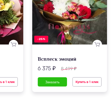
-25%
Всплеск эмоций
6 375
8 499
₽
₽
ь в 1 клик
Купить в 1 клик