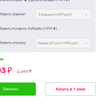
еличить Букет ❀ Сделать больше (+
499
)
бавить Шарики
3 Шарика (+699 руб.)
бавить Конфеты Raffaello (+
999
)
₽
бавить игрушку
Мишка 20 см (+1 999 руб.)
ии
03
₽
8 682
₽
Купить в 1 клик