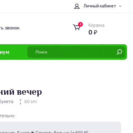
Личный кабинет
0
Корзина
ть звонок
0
₽
иум
ний вечер
букета:
60 cm
тельно:
₽