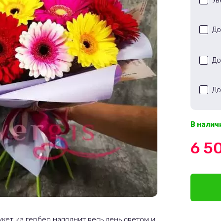
Ув
До
До
До
В налич
6 5
кет из гербер наполнит весь день светом и