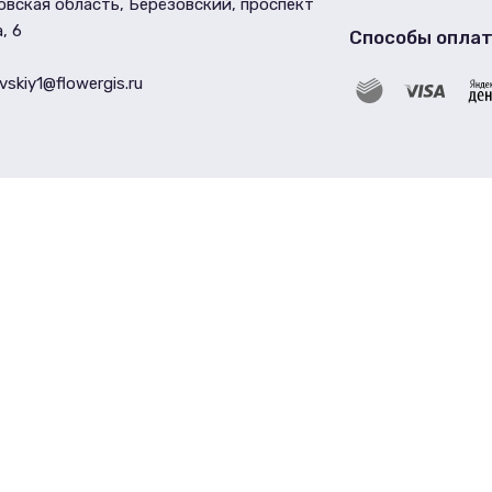
вская область, Берёзовский, проспект
, 6
Способы опла
vskiy1@flowergis.ru