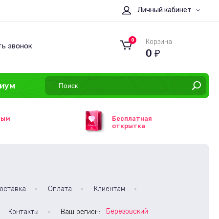
Личный кабинет
0
Корзина
ть звонок
0
₽
иум
ным
Бесплатная
открытка
оставка
Оплата
Клиентам
Берёзовский
Контакты
Ваш регион: