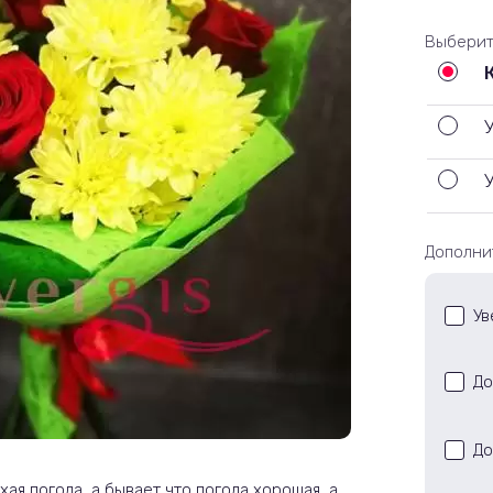
Выберит
Дополни
Ув
До
До
ая погода, а бывает что погода хорошая, а