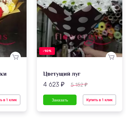
-10%
ики
Цветущий луг
4 623
5 152
₽
₽
ь в 1 клик
Купить в 1 клик