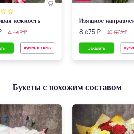
ивая нежность
Изящное направле
8 675
6 469
10 076
₽
₽
₽
₽
Купить в 1 клик
Купит
Букеты с похожим составом