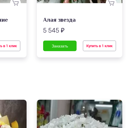
ние
Алая звезда
5 545
₽
ь в 1 клик
Купить в 1 клик