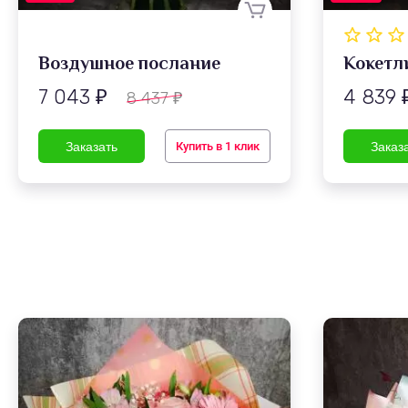
Воздушное послание
Кокетл
7 043
4 839
8 437
₽
₽
Купить в 1 клик