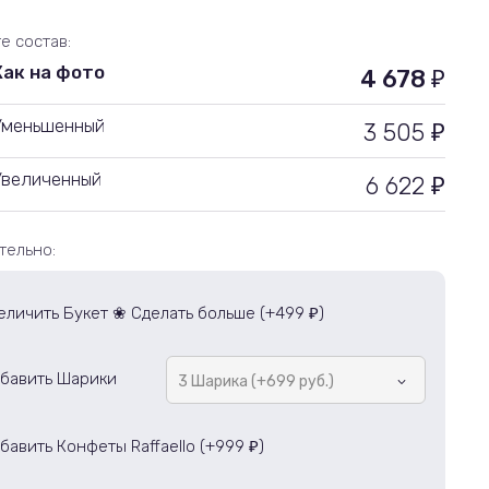
е состав:
Как на фото
4 678
₽
Уменьшенный
3 505
₽
Увеличенный
6 622
₽
тельно:
еличить Букет ❀ Сделать больше (+
499
)
₽
бавить Шарики
3 Шарика (+699 руб.)
бавить Конфеты Raffaello (+
999
)
₽