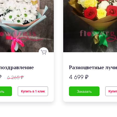
поздравление
Разноцветные луч
4 699
6 265
₽
₽
₽
Купить в 1 клик
Купит