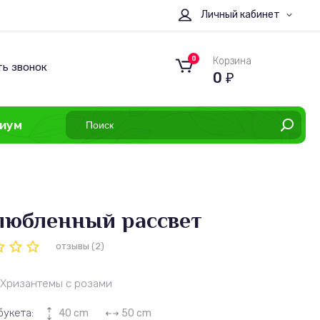
Личный кабинет
0
Корзина
ть звонок
0
₽
иум
любленный рассвет
отзывы (2)
Хризантемы с розами
букета:
40 cm
50 cm