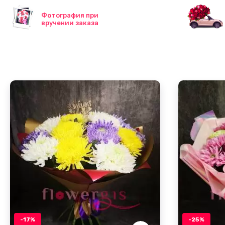
Фотография при
вручении заказа
-17%
-25%