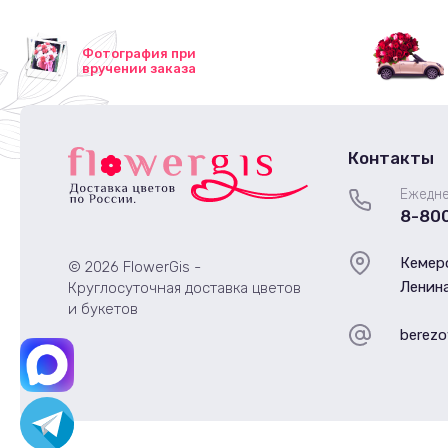
Фотография при
вручении заказа
Контакты
Ежедне
8-80
Кемеро
© 2026 FlowerGis -
Ленина
Круглосуточная доставка цветов
и букетов
berezo