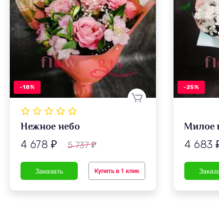
-18%
-25%
Нежное небо
Милое 
4 678
4 683
5 737
₽
₽
Купить в 1 клик