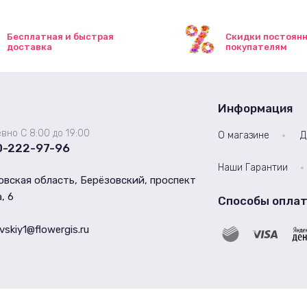
Бесплатная и быстрая
Скидки постоян
доставка
покупателям
Информация
вно С 8:00 до 19:00
О магазине
Д
0-222-97-96
Наши Гарантии
вская область, Берёзовский, проспект
, 6
Способы опла
vskiy1@flowergis.ru