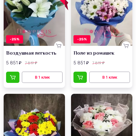
-25%
-25%
Воздушная легкость
Поле из ромашек
5 851
5 851
7 819
7 819
₽
₽
₽
₽