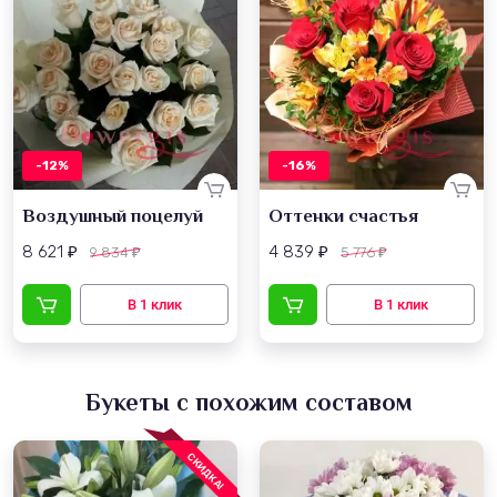
-12%
-16%
Воздушный поцелуй
Оттенки счастья
8 621
4 839
9 834
5 776
₽
₽
₽
₽
Букеты с похожим составом
СКИДКА!