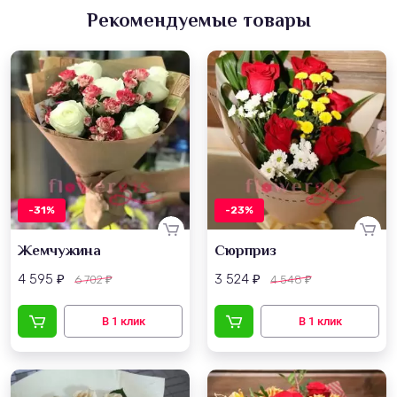
Рекомендуемые товары
-31%
-23%
Жемчужина
Сюрприз
4 595
3 524
6 702
4 548
₽
₽
₽
₽