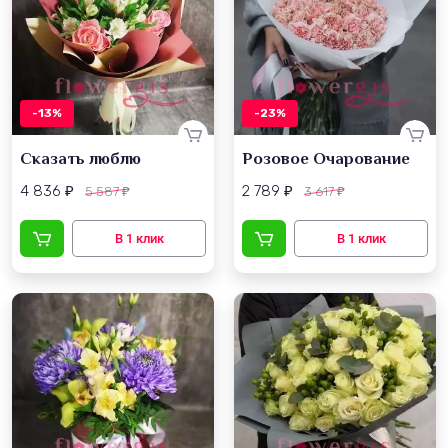
-13%
-23%
Сказать люблю
Розовое Очарование
4 836
2 789
5 587
3 617
₽
₽
₽
₽