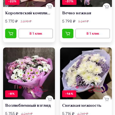
-22%
-37%
Королевский комплимент
Вечно нежная
5 770
5 798
7 378
9 241
₽
₽
₽
₽
-8%
-16%
Возлюбленный взгляд
Снежная нежность
5 755
5 716
6 265
6 769
₽
₽
₽
₽