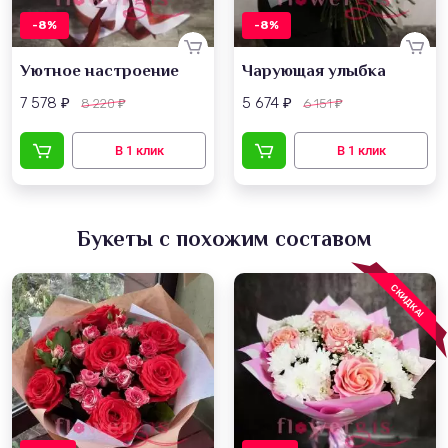
-8%
-8%
Уютное настроение
Чарующая улыбка
7 578
5 674
8 220
6 151
₽
₽
₽
₽
Букеты с похожим составом
СКИДКА!