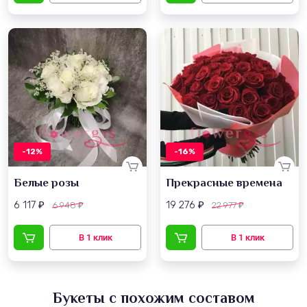
-12%
-16%
Белые розы
Прекрасные времена
6 117
19 276
6 948
22 977
₽
₽
₽
₽
Букеты с похожим составом