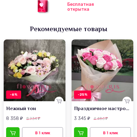
Бесплатная
открытка
Рекомендуемые товары
-6%
-25%
Нежный тон
Праздничное настроение
8 358
3 345
8 934
4 486
₽
₽
₽
₽