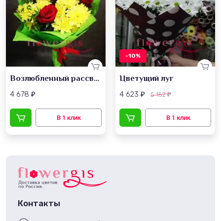
-10%
Возлюбленный рассвет
Цветущий луг
4 678
4 623
5 152
₽
₽
₽
Контакты