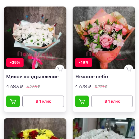
-25%
-18%
Милое поздравление
Нежное небо
4 683
4 678
6 265
5 737
₽
₽
₽
₽