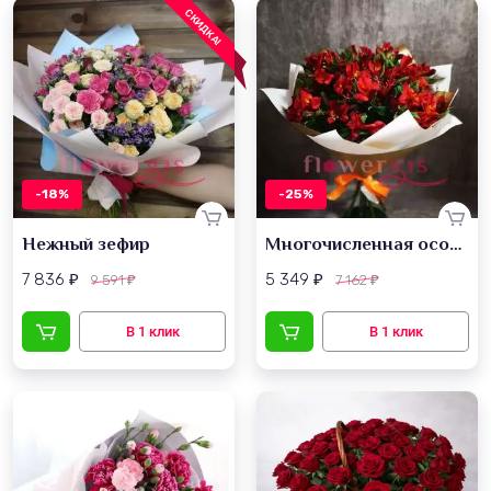
СКИДКА!
-18%
-25%
Нежный зефир
Многочисленная особенность
7 836
5 349
9 591
7 162
₽
₽
₽
₽