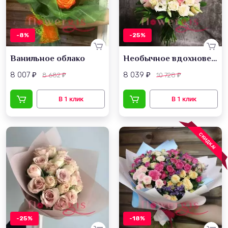
-8%
-25%
Ванильное облако
Необычное вдохновение
8 007
8 039
8 682
10 728
₽
₽
₽
₽
СКИДКА!
-25%
-18%