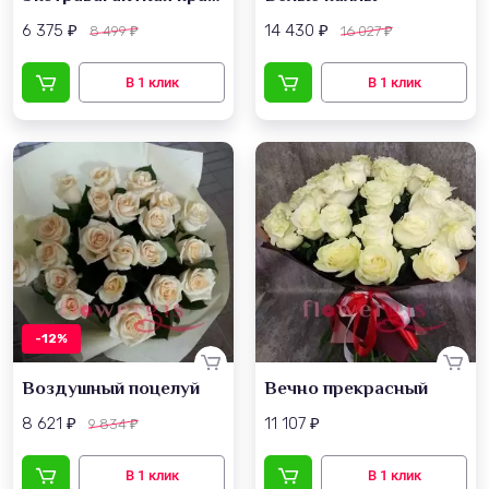
6 375
14 430
8 499
16 027
₽
₽
₽
₽
-12%
Воздушный поцелуй
Вечно прекрасный
8 621
11 107
9 834
₽
₽
₽