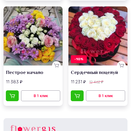
-10%
Пестрое начало
Сердечный поцелуй
11 383
11 231
12 462
₽
₽
₽