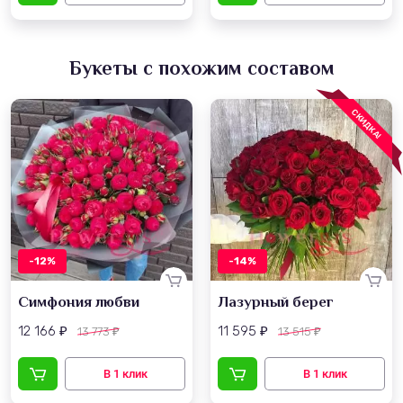
Букеты с похожим составом
СКИДКА!
-12%
-14%
Симфония любви
Лазурный берег
12 166
11 595
13 773
13 515
₽
₽
₽
₽