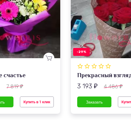
-29%
е счастье
Прекрасный взгля
3 193
7 819
4 486
₽
₽
₽
₽
Купить в 1 клик
Купит