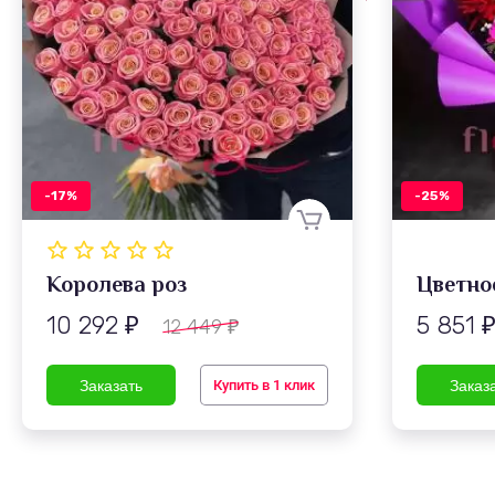
-17%
-25%
Королева роз
Цветно
10 292
5 851
12 449
₽
₽
Купить в 1 клик