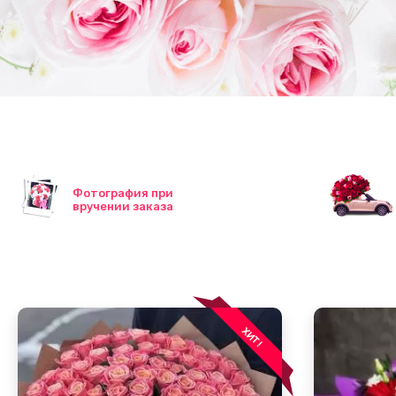
Фотография при
вручении заказа
ХИТ!