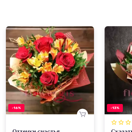
-16%
-13%
Оттенки счастья
Сказат