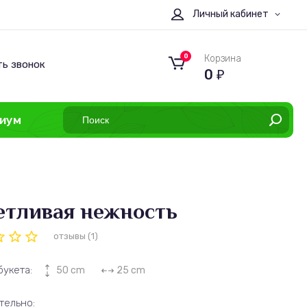
Личный кабинет
0
Корзина
ть звонок
0
₽
иум
етливая нежность
отзывы (1)
букета:
50 cm
25 cm
тельно: