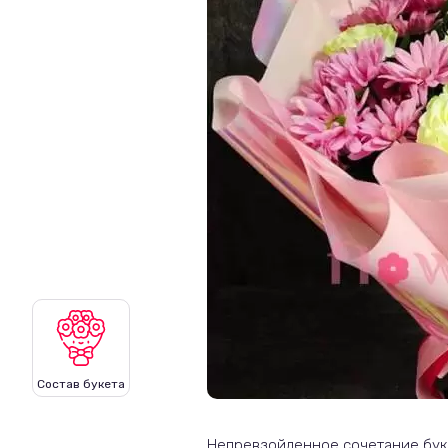
Состав букета
Непревзойденное сочетание буке