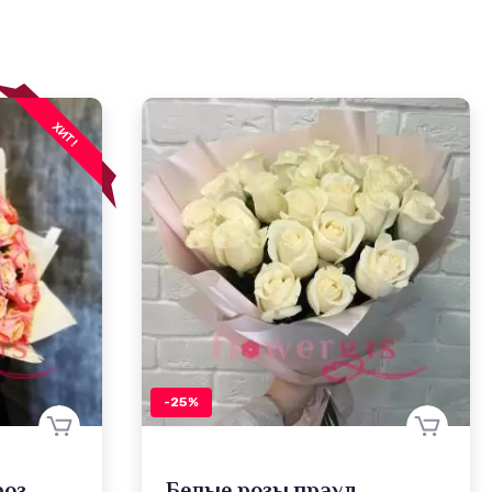
ХИТ!
-25%
роз
Белые розы прауд