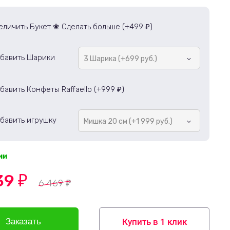
еличить Букет ❀ Сделать больше (+
499
)
₽
бавить Шарики
3 Шарика (+699 руб.)
бавить Конфеты Raffaello (+
999
)
₽
бавить игрушку
Мишка 20 см (+1 999 руб.)
ии
39
₽
6 469
₽
Купить в 1 клик