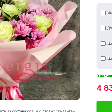
Ув
До
До
До
В налич
4 8
та из состава роз, и кустовых хризантем.