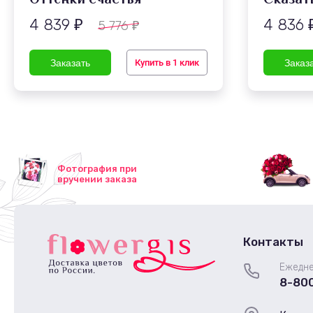
4 839
4 836
5 776
₽
₽
Купить в 1 клик
Фотография при
вручении заказа
Контакты
Ежедне
8-80