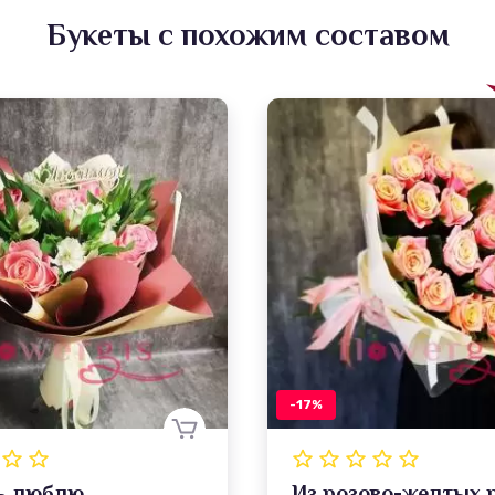
Букеты с похожим составом
-17%
ь люблю
Из розово-желтых 