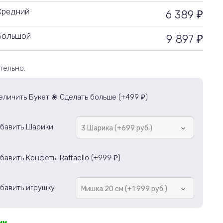
Средний
6 389
₽
Большой
9 897
₽
тельно:
еличить Букет ❀ Сделать больше (+
499
)
₽
бавить Шарики
3 Шарика (+699 руб.)
бавить Конфеты Raffaello (+
999
)
₽
бавить игрушку
Мишка 20 см (+1 999 руб.)
ии