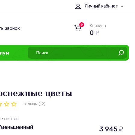
Личный кабинет
0
Корзина
ть звонок
0
₽
иум
оснежные цветы
отзывы (12)
е состав:
Уменьшенный
3 945
₽