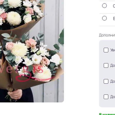
Дополни
Ув
До
До
До
В налич