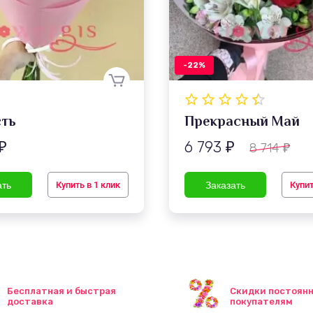
-22%
ть
Прекрасный Май
6 793
8 714
₽
₽
₽
Купить в 1 клик
Купит
Бесплатная и быстрая
Скидки постоян
доставка
покупателям