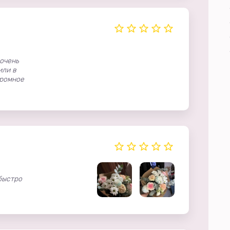
очень
или в
громное
быстро